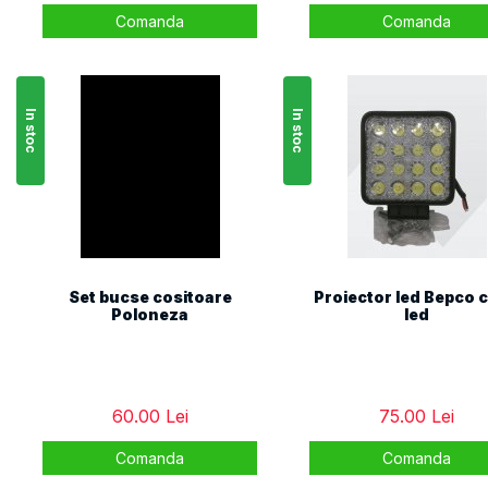
Comanda
Comanda
In stoc
In stoc
Set bucse cositoare
Proiector led Bepco c
Poloneza
led
60.00 Lei
75.00 Lei
Comanda
Comanda